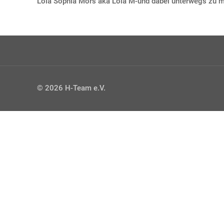
Lola Sophia Mors aka Lola M-und dabei unterwegs zu m
© 2026 H-Team e.V.