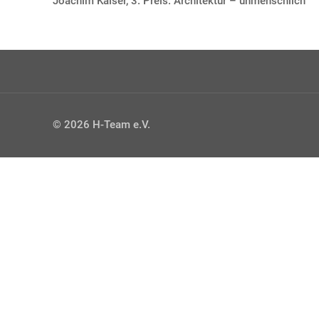
Joachim Kaiser, 3. Preis: Architektur – unmenschlich
© 2026 H-Team e.V.