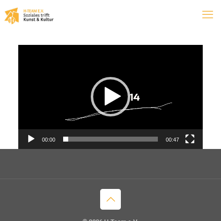
Video-
Player
00:00
00:47